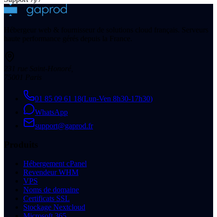
Hébergeur web & fournisseur de solutions cloud français. Serveurs
haute performance gérés depuis la France.
231 rue Saint-Honoré
,
75001
Paris
01 85 09 61 18
(
Lun-Ven 8h30-17h30
)
WhatsApp
support@gaprod.fr
Produits
Hébergement cPanel
Revendeur WHM
VPS
Noms de domaine
Certificats SSL
Stockage Nextcloud
Microsoft 365