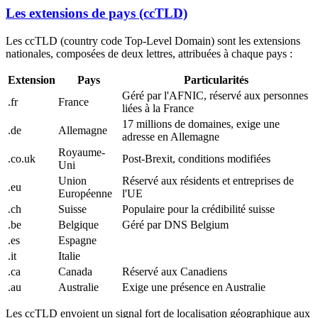
Les extensions de pays (ccTLD)
Les ccTLD (country code Top-Level Domain) sont les extensions
nationales, composées de deux lettres, attribuées à chaque pays :
Extension
Pays
Particularités
Géré par l'AFNIC, réservé aux personnes
.fr
France
liées à la France
17 millions de domaines, exige une
.de
Allemagne
adresse en Allemagne
Royaume-
.co.uk
Post-Brexit, conditions modifiées
Uni
Union
Réservé aux résidents et entreprises de
.eu
Européenne
l'UE
.ch
Suisse
Populaire pour la crédibilité suisse
.be
Belgique
Géré par DNS Belgium
.es
Espagne
.it
Italie
.ca
Canada
Réservé aux Canadiens
.au
Australie
Exige une présence en Australie
Les ccTLD envoient un signal fort de localisation géographique aux