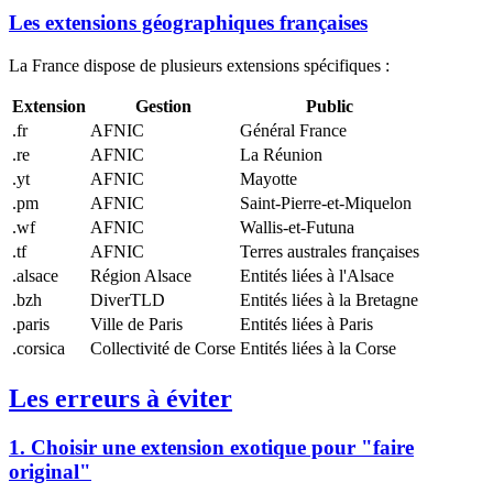
Les extensions géographiques françaises
La France dispose de plusieurs extensions spécifiques :
Extension
Gestion
Public
.fr
AFNIC
Général France
.re
AFNIC
La Réunion
.yt
AFNIC
Mayotte
.pm
AFNIC
Saint-Pierre-et-Miquelon
.wf
AFNIC
Wallis-et-Futuna
.tf
AFNIC
Terres australes françaises
.alsace
Région Alsace
Entités liées à l'Alsace
.bzh
DiverTLD
Entités liées à la Bretagne
.paris
Ville de Paris
Entités liées à Paris
.corsica
Collectivité de Corse
Entités liées à la Corse
Les erreurs à éviter
1. Choisir une extension exotique pour "faire
original"