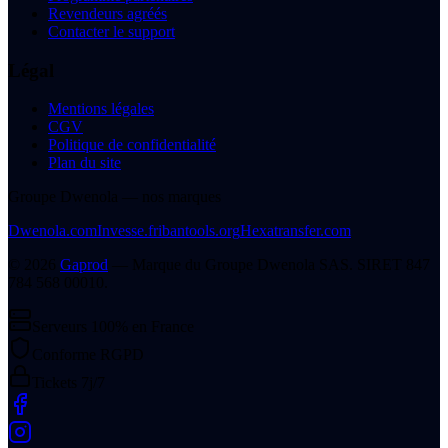
Revendeurs agréés
Contacter le support
Légal
Mentions légales
CGV
Politique de confidentialité
Plan du site
Groupe Dwenola — nos marques
Dwenola.com
Invesse.fr
ibantools.org
Hexatransfer.com
©
2026
Gaprod
— Marque du
Groupe Dwenola SAS
. SIRET
847
784 568 00010
.
Serveurs 100% en France
Conforme RGPD
Tickets 7j/7