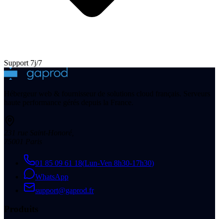
Support 7j/7
Hébergeur web & fournisseur de solutions cloud français. Serveurs
haute performance gérés depuis la France.
231 rue Saint-Honoré
,
75001
Paris
01 85 09 61 18
(
Lun-Ven 8h30-17h30
)
WhatsApp
support@gaprod.fr
Produits