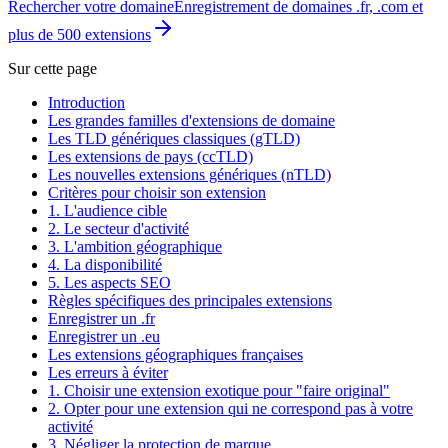
Rechercher votre domaine
Enregistrement de domaines .fr, .com et
plus de 500 extensions
Sur cette page
Introduction
Les grandes familles d'extensions de domaine
Les TLD génériques classiques (gTLD)
Les extensions de pays (ccTLD)
Les nouvelles extensions génériques (nTLD)
Critères pour choisir son extension
1. L'audience cible
2. Le secteur d'activité
3. L'ambition géographique
4. La disponibilité
5. Les aspects SEO
Règles spécifiques des principales extensions
Enregistrer un .fr
Enregistrer un .eu
Les extensions géographiques françaises
Les erreurs à éviter
1. Choisir une extension exotique pour "faire original"
2. Opter pour une extension qui ne correspond pas à votre
activité
3. Négliger la protection de marque