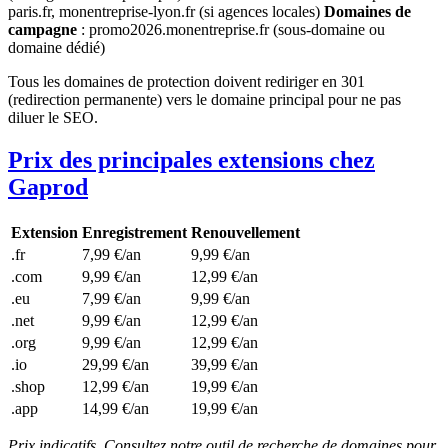
paris.fr, monentreprise-lyon.fr (si agences locales)
Domaines de
campagne
: promo2026.monentreprise.fr (sous-domaine ou
domaine dédié)
Tous les domaines de protection doivent rediriger en 301
(redirection permanente) vers le domaine principal pour ne pas
diluer le SEO.
Prix des principales extensions chez
Gaprod
Extension
Enregistrement
Renouvellement
.fr
7,99 €/an
9,99 €/an
.com
9,99 €/an
12,99 €/an
.eu
7,99 €/an
9,99 €/an
.net
9,99 €/an
12,99 €/an
.org
9,99 €/an
12,99 €/an
.io
29,99 €/an
39,99 €/an
.shop
12,99 €/an
19,99 €/an
.app
14,99 €/an
19,99 €/an
Prix indicatifs. Consultez notre outil de recherche de domaines pour