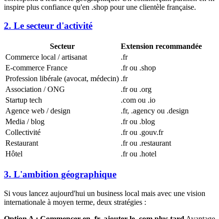
inspire plus confiance qu'en .shop pour une clientèle française.
2. Le secteur d'activité
Secteur
Extension recommandée
Commerce local / artisanat
.fr
E-commerce France
.fr ou .shop
Profession libérale (avocat, médecin)
.fr
Association / ONG
.fr ou .org
Startup tech
.com ou .io
Agence web / design
.fr, .agency ou .design
Media / blog
.fr ou .blog
Collectivité
.fr ou .gouv.fr
Restaurant
.fr ou .restaurant
Hôtel
.fr ou .hotel
3. L'ambition géographique
Si vous lancez aujourd'hui un business local mais avec une vision
internationale à moyen terme, deux stratégies :
Option A : Commencer en .fr, ajouter le .com plus tard
Avantage