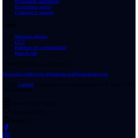
Programme partenaires
Revendeurs agréés
Contacter le support
Légal
Mentions légales
CGV
Politique de confidentialité
Plan du site
Groupe Dwenola — nos marques
Dwenola.com
Invesse.fr
ibantools.org
Hexatransfer.com
©
2026
Gaprod
— Marque du
Groupe Dwenola SAS
. SIRET
847
784 568 00010
.
Serveurs 100% en France
Conforme RGPD
Tickets 7j/7