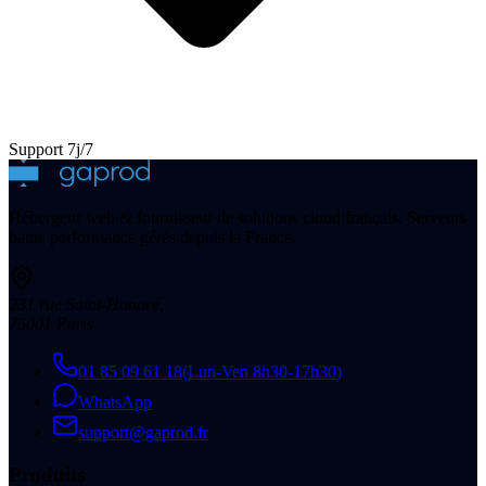
Support 7j/7
Hébergeur web & fournisseur de solutions cloud français. Serveurs
haute performance gérés depuis la France.
231 rue Saint-Honoré
,
75001
Paris
01 85 09 61 18
(
Lun-Ven 8h30-17h30
)
WhatsApp
support@gaprod.fr
Produits