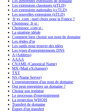
Les différentes extensions de domaine
Les extensions classiques (gTLD)
Les extensions nationales (ccTLD)
Les nouvelles extensions (nTLD)
.fr vs .com : quel choix pour la France ?
Choisissez .fr si :
Choisissez .com si :
La stratégie idéale
Comment bien choisir son nom de domaine
Les règles d'or
Les outils pour trouver des idées
Les types d'enregistrements DNS
A (Address)
AAAA
CNAME (Canonical Name)
MX (Mail eXchanger)
TXT
NS (Name Server)
L'enregistrement d'un nom de domaine
Qui peut enregistrer un domaine ?
Choisir son registrar
Le processus d'enregistrement
La protection WHOIS
Transfert de domaine
Étapes d'un transfert