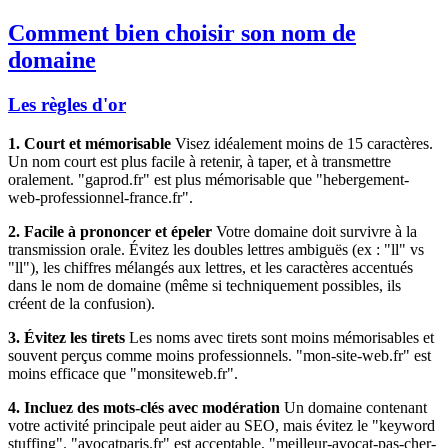
Comment bien choisir son nom de
domaine
Les règles d'or
1. Court et mémorisable
Visez idéalement moins de 15 caractères.
Un nom court est plus facile à retenir, à taper, et à transmettre
oralement. "gaprod.fr" est plus mémorisable que "hebergement-
web-professionnel-france.fr".
2. Facile à prononcer et épeler
Votre domaine doit survivre à la
transmission orale. Évitez les doubles lettres ambiguës (ex : "ll" vs
"ll"), les chiffres mélangés aux lettres, et les caractères accentués
dans le nom de domaine (même si techniquement possibles, ils
créent de la confusion).
3. Évitez les tirets
Les noms avec tirets sont moins mémorisables et
souvent perçus comme moins professionnels. "mon-site-web.fr" est
moins efficace que "monsiteweb.fr".
4. Incluez des mots-clés avec modération
Un domaine contenant
votre activité principale peut aider au SEO, mais évitez le "keyword
stuffing". "avocatparis.fr" est acceptable, "meilleur-avocat-pas-cher-