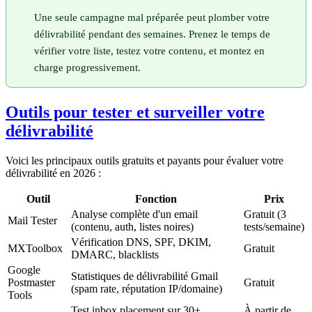
Une seule campagne mal préparée peut plomber votre
délivrabilité pendant des semaines. Prenez le temps de
vérifier votre liste, testez votre contenu, et montez en
charge progressivement.
Outils pour tester et surveiller votre
délivrabilité
Voici les principaux outils gratuits et payants pour évaluer votre
délivrabilité en 2026 :
Outil
Fonction
Prix
Analyse complète d'un email
Gratuit (3
Mail Tester
(contenu, auth, listes noires)
tests/semaine)
Vérification DNS, SPF, DKIM,
MXToolbox
Gratuit
DMARC, blacklists
Google
Statistiques de délivrabilité Gmail
Postmaster
Gratuit
(spam rate, réputation IP/domaine)
Tools
Test inbox placement sur 30+
À partir de