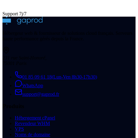
Support 7j/7
Hébergeur web & fournisseur de solutions cloud français. Serveurs
haute performance gérés depuis la France.
231 rue Saint-Honoré
,
75001
Paris
01 85 09 61 18
(
Lun-Ven 8h30-17h30
)
WhatsApp
support@gaprod.fr
Produits
Hébergement cPanel
Revendeur WHM
VPS
Noms de domaine