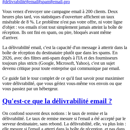
#
délivrabilité
#
email
#
spam
#
email-pro
Vous venez d'envoyer une campagne email à 200 clients. Deux
heures plus tard, vos statistiques d'ouverture affichent un taux
misérable de 8 %. Le problème n'est pas votre offre, ni votre ligne
d'objet : vos emails n'ont tout simplement jamais atteint la boîte de
réception. Ils ont fini en spam, ou pire, bloqués avant même
d'arriver.
La délivrabilité email, c'est la capacité d'un message à atterrir dans la
boîte de réception du destinataire plutôt que dans les spams. En
2026, avec des filtres anti-spam dopés à l'IA et des fournisseurs
toujours plus stricts (Google, Microsoft, Yahoo), c'est un sujet
devenu critique pour toute entreprise qui communique par email.
Ce guide fait le tour complet de ce qu'il faut savoir pour maximiser
votre délivrabilité, que vous gériez vous-même vos envois ou que
vous passiez par un hébergeur.
Qu'est-ce que la délivrabilité email ?
On confond souvent deux notions : le taux de remise et la
délivrabilité. Le taux de remise mesure si l'email a été accepté par le
serveur destinataire, sans rebond. La délivrabilité, elle, va plus loin :
elle mesure si l'email a atterri dans la boîte de réception, et pas dans