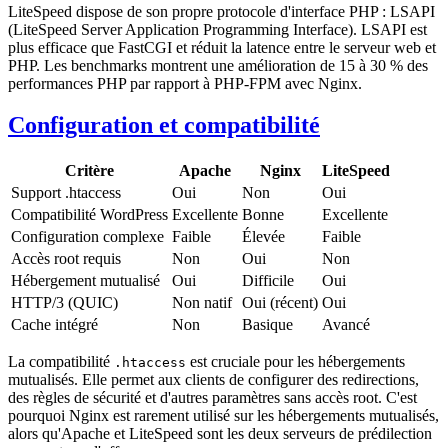
LiteSpeed dispose de son propre protocole d'interface PHP : LSAPI
(LiteSpeed Server Application Programming Interface). LSAPI est
plus efficace que FastCGI et réduit la latence entre le serveur web et
PHP. Les benchmarks montrent une amélioration de 15 à 30 % des
performances PHP par rapport à PHP-FPM avec Nginx.
Configuration et compatibilité
Critère
Apache
Nginx
LiteSpeed
Support .htaccess
Oui
Non
Oui
Compatibilité WordPress
Excellente
Bonne
Excellente
Configuration complexe
Faible
Élevée
Faible
Accès root requis
Non
Oui
Non
Hébergement mutualisé
Oui
Difficile
Oui
HTTP/3 (QUIC)
Non natif
Oui (récent)
Oui
Cache intégré
Non
Basique
Avancé
La compatibilité
est cruciale pour les hébergements
.htaccess
mutualisés. Elle permet aux clients de configurer des redirections,
des règles de sécurité et d'autres paramètres sans accès root. C'est
pourquoi Nginx est rarement utilisé sur les hébergements mutualisés,
alors qu'Apache et LiteSpeed sont les deux serveurs de prédilection