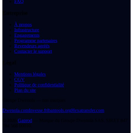
FAQ
Entreprise
À propos
Infrastructure
Engagements
Programme partenaires
Revendeurs agréés
Contacter le support
Légal
Mentions légales
CGV
Politique de confidentialité
Plan du site
Groupe Dwenola — nos marques
Dwenola.com
Invesse.fr
ibantools.org
Hexatransfer.com
©
2026
Gaprod
— Marque du
Groupe Dwenola SAS
. SIRET
847
784 568 00010
.