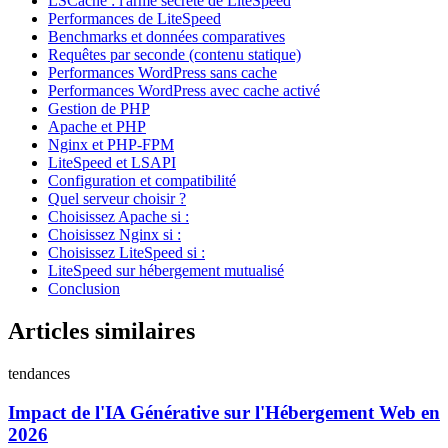
LSCache : l'arme secrète de LiteSpeed
Performances de LiteSpeed
Benchmarks et données comparatives
Requêtes par seconde (contenu statique)
Performances WordPress sans cache
Performances WordPress avec cache activé
Gestion de PHP
Apache et PHP
Nginx et PHP-FPM
LiteSpeed et LSAPI
Configuration et compatibilité
Quel serveur choisir ?
Choisissez Apache si :
Choisissez Nginx si :
Choisissez LiteSpeed si :
LiteSpeed sur hébergement mutualisé
Conclusion
Articles similaires
tendances
Impact de l'IA Générative sur l'Hébergement Web en
2026