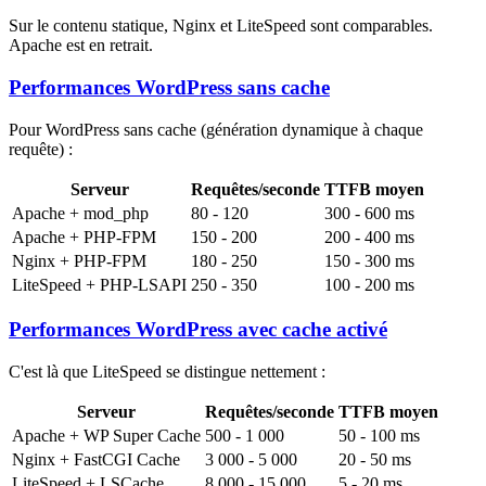
Sur le contenu statique, Nginx et LiteSpeed sont comparables.
Apache est en retrait.
Performances WordPress sans cache
Pour WordPress sans cache (génération dynamique à chaque
requête) :
Serveur
Requêtes/seconde
TTFB moyen
Apache + mod_php
80 - 120
300 - 600 ms
Apache + PHP-FPM
150 - 200
200 - 400 ms
Nginx + PHP-FPM
180 - 250
150 - 300 ms
LiteSpeed + PHP-LSAPI
250 - 350
100 - 200 ms
Performances WordPress avec cache activé
C'est là que LiteSpeed se distingue nettement :
Serveur
Requêtes/seconde
TTFB moyen
Apache + WP Super Cache
500 - 1 000
50 - 100 ms
Nginx + FastCGI Cache
3 000 - 5 000
20 - 50 ms
LiteSpeed + LSCache
8 000 - 15 000
5 - 20 ms