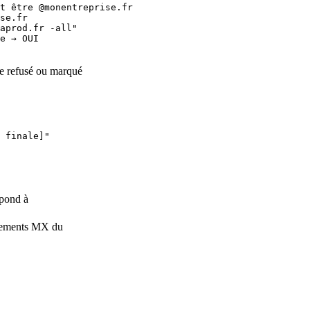
t être @monentreprise.fr

se.fr

aprod.fr -all"

e → OUI

tre refusé ou marqué
spond à
strements MX du