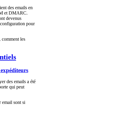
ient des emails en
DKIM et DMARC.
sont devenus
 configuration pour
 comment les
tiels
 expéditeurs
er des emails a été
orte qui peut
 email sont si