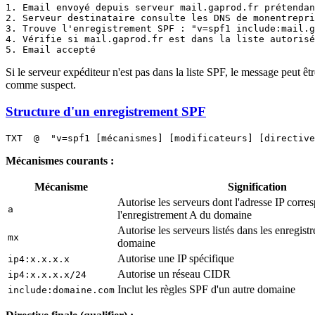
1. Email envoyé depuis serveur mail.gaprod.fr prétendan
2. Serveur destinataire consulte les DNS de monentrepri
3. Trouve l'enregistrement SPF : "v=spf1 include:mail.g
4. Vérifie si mail.gaprod.fr est dans la liste autorisé
Si le serveur expéditeur n'est pas dans la liste SPF, le message peut ê
comme suspect.
Structure d'un enregistrement SPF
Mécanismes courants :
Mécanisme
Signification
Autorise les serveurs dont l'adresse IP corre
a
l'enregistrement A du domaine
Autorise les serveurs listés dans les enregi
mx
domaine
Autorise une IP spécifique
ip4:x.x.x.x
Autorise un réseau CIDR
ip4:x.x.x.x/24
Inclut les règles SPF d'un autre domaine
include:domaine.com