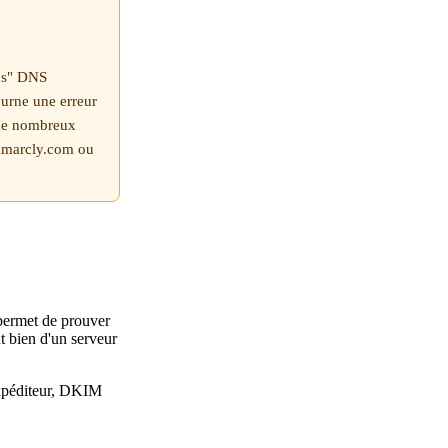
ups" DNS
urne une erreur
z de nombreux
 dmarcly.com ou
permet de prouver
nt bien d'un serveur
expéditeur, DKIM