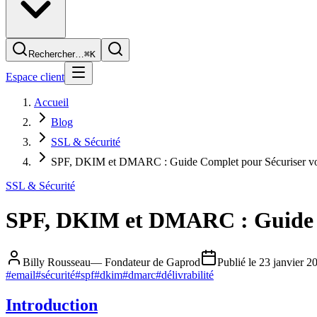
Rechercher…
⌘K
Espace client
Accueil
Blog
SSL & Sécurité
SPF, DKIM et DMARC : Guide Complet pour Sécuriser vo
SSL & Sécurité
SPF, DKIM et DMARC : Guide C
Billy Rousseau
—
Fondateur de Gaprod
Publié le
23 janvier 2
#
email
#
sécurité
#
spf
#
dkim
#
dmarc
#
délivrabilité
Introduction