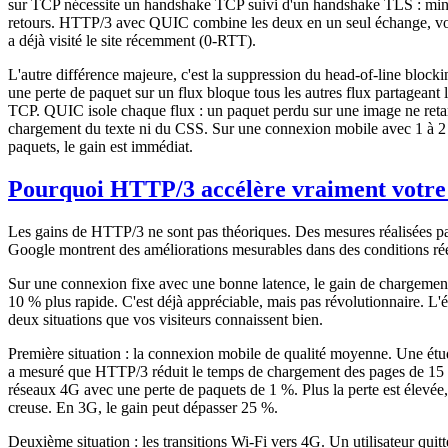
sur TCP nécessite un handshake TCP suivi d'un handshake TLS : min
retours. HTTP/3 avec QUIC combine les deux en un seul échange, voir
a déjà visité le site récemment (0-RTT).
L'autre différence majeure, c'est la suppression du head-of-line bloc
une perte de paquet sur un flux bloque tous les autres flux partagean
TCP. QUIC isole chaque flux : un paquet perdu sur une image ne reta
chargement du texte ni du CSS. Sur une connexion mobile avec 1 à 2
paquets, le gain est immédiat.
Pourquoi HTTP/3 accélère vraiment votre 
Les gains de HTTP/3 ne sont pas théoriques. Des mesures réalisées pa
Google montrent des améliorations mesurables dans des conditions rée
Sur une connexion fixe avec une bonne latence, le gain de chargement
10 % plus rapide. C'est déjà appréciable, mais pas révolutionnaire. L'é
deux situations que vos visiteurs connaissent bien.
Première situation : la connexion mobile de qualité moyenne. Une é
a mesuré que HTTP/3 réduit le temps de chargement des pages de 15 
réseaux 4G avec une perte de paquets de 1 %. Plus la perte est élevée, 
creuse. En 3G, le gain peut dépasser 25 %.
Deuxième situation : les transitions Wi-Fi vers 4G. Un utilisateur quit