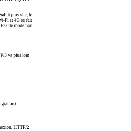
blit plus vite, le
i-Fi et 4G se fait
t. Pas de mode non
/3 va plus loin
igration)
onnexion. HTTP/2