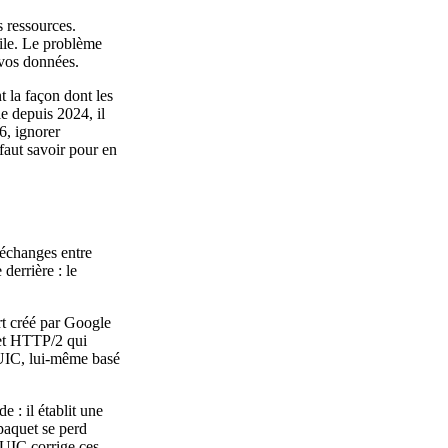
 ressources.
bile. Le problème
 vos données.
 la façon dont les
e depuis 2024, il
6, ignorer
 faut savoir pour en
 échanges entre
derrière : le
t créé par Google
 et HTTP/2 qui
UIC, lui-même basé
 : il établit une
 paquet se perd
QUIC corrige ces