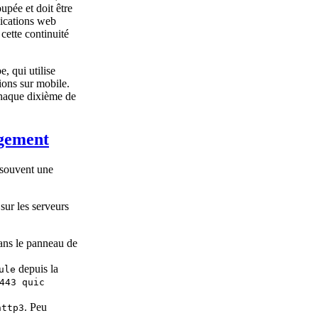
pée et doit être
lications web
cette continuité
, qui utilise
ions sur mobile.
chaque dixième de
gement
 souvent une
sur les serveurs
ans le panneau de
depuis la
ule
443 quic
. Peu
http3