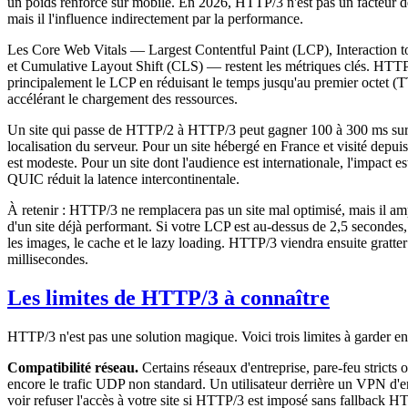
un poids renforcé sur mobile. En 2026, HTTP/3 n'est pas un facteur de
mais il l'influence indirectement par la performance.
Les Core Web Vitals — Largest Contentful Paint (LCP), Interaction t
et Cumulative Layout Shift (CLS) — restent les métriques clés. HTT
principalement le LCP en réduisant le temps jusqu'au premier octet (
accélérant le chargement des ressources.
Un site qui passe de HTTP/2 à HTTP/3 peut gagner 100 à 300 ms sur
localisation du serveur. Pour un site hébergé en France et visité depuis
est modeste. Pour un site dont l'audience est internationale, l'impact e
QUIC réduit la latence intercontinentale.
À retenir : HTTP/3 ne remplacera pas un site mal optimisé, mais il amp
d'un site déjà performant. Si votre LCP est au-dessus de 2,5 secondes,
les images, le cache et le lazy loading. HTTP/3 viendra ensuite gratter
millisecondes.
Les limites de HTTP/3 à connaître
HTTP/3 n'est pas une solution magique. Voici trois limites à garder en 
Compatibilité réseau.
Certains réseaux d'entreprise, pare-feu stricts 
encore le trafic UDP non standard. Un utilisateur derrière un VPN d'en
voir refuser l'accès à votre site si HTTP/3 est imposé sans fallback H