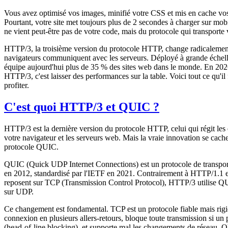
Vous avez optimisé vos images, minifié votre CSS et mis en cache vos
Pourtant, votre site met toujours plus de 2 secondes à charger sur mo
ne vient peut-être pas de votre code, mais du protocole qui transporte
HTTP/3, la troisième version du protocole HTTP, change radicalement
navigateurs communiquent avec les serveurs. Déployé à grande échell
équipe aujourd'hui plus de 35 % des sites web dans le monde. En 202
HTTP/3, c'est laisser des performances sur la table. Voici tout ce qu'il
profiter.
C'est quoi HTTP/3 et QUIC ?
HTTP/3 est la dernière version du protocole HTTP, celui qui régit les
votre navigateur et les serveurs web. Mais la vraie innovation se cache 
protocole QUIC.
QUIC (Quick UDP Internet Connections) est un protocole de transpor
en 2012, standardisé par l'IETF en 2021. Contrairement à HTTP/1.1
reposent sur TCP (Transmission Control Protocol), HTTP/3 utilise Q
sur UDP.
Ce changement est fondamental. TCP est un protocole fiable mais rigide
connexion en plusieurs allers-retours, bloque toute transmission si un
(head-of-line blocking), et supporte mal les changements de réseau. 