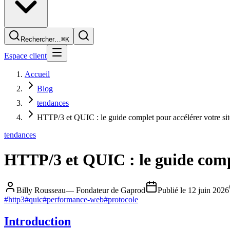
Rechercher…
⌘K
Espace client
Accueil
Blog
tendances
HTTP/3 et QUIC : le guide complet pour accélérer votre si
tendances
HTTP/3 et QUIC : le guide compl
Billy Rousseau
—
Fondateur de Gaprod
Publié le
12 juin 2026
#
http3
#
quic
#
performance-web
#
protocole
Introduction