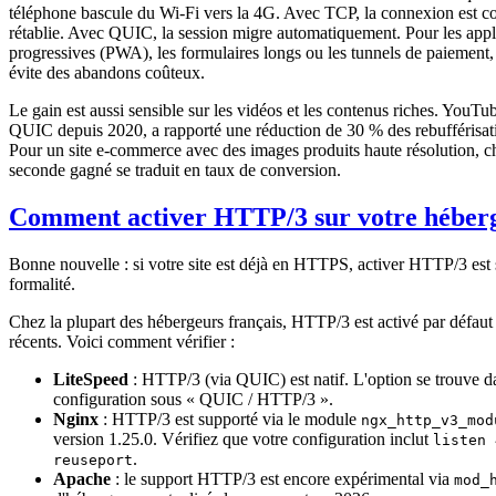
téléphone bascule du Wi-Fi vers la 4G. Avec TCP, la connexion est cou
rétablie. Avec QUIC, la session migre automatiquement. Pour les app
progressives (PWA), les formulaires longs ou les tunnels de paiement, 
évite des abandons coûteux.
Le gain est aussi sensible sur les vidéos et les contenus riches. YouTube
QUIC depuis 2020, a rapporté une réduction de 30 % des rebufférisat
Pour un site e-commerce avec des images produits haute résolution, 
seconde gagné se traduit en taux de conversion.
Comment activer HTTP/3 sur votre héber
Bonne nouvelle : si votre site est déjà en HTTPS, activer HTTP/3 est
formalité.
Chez la plupart des hébergeurs français, HTTP/3 est activé par défaut 
récents. Voici comment vérifier :
LiteSpeed
: HTTP/3 (via QUIC) est natif. L'option se trouve d
configuration sous « QUIC / HTTP/3 ».
Nginx
: HTTP/3 est supporté via le module
ngx_http_v3_mod
version 1.25.0. Vérifiez que votre configuration inclut
listen 
.
reuseport
Apache
: le support HTTP/3 est encore expérimental via
mod_