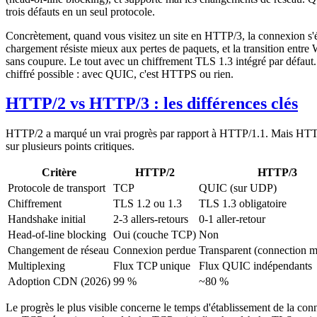
trois défauts en un seul protocole.
Concrètement, quand vous visitez un site en HTTP/3, la connexion s'éta
chargement résiste mieux aux pertes de paquets, et la transition entre W
sans coupure. Le tout avec un chiffrement TLS 1.3 intégré par défau
chiffré possible : avec QUIC, c'est HTTPS ou rien.
HTTP/2 vs HTTP/3 : les différences clés
HTTP/2 a marqué un vrai progrès par rapport à HTTP/1.1. Mais HTTP
sur plusieurs points critiques.
Critère
HTTP/2
HTTP/3
Protocole de transport
TCP
QUIC (sur UDP)
Chiffrement
TLS 1.2 ou 1.3
TLS 1.3 obligatoire
Handshake initial
2-3 allers-retours
0-1 aller-retour
Head-of-line blocking
Oui (couche TCP)
Non
Changement de réseau
Connexion perdue
Transparent (connection m
Multiplexing
Flux TCP unique
Flux QUIC indépendants
Adoption CDN (2026)
99 %
~80 %
Le progrès le plus visible concerne le temps d'établissement de la c