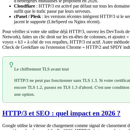
d'hébergeurs mutualisés le proposent en 2026.
Cloudflare
: HTTP/3 est activé par défaut sur tous les domaine
suffit que le trafic passe par leurs serveurs.
cPanel / Plesk
: les versions récentes intègrent HTTP/3 si le s
jacent le supporte (LiteSpeed ou Nginx récent).
Pour vérifier si votre site utilise déjà HTTP/3, ouvrez les DevTools 
Network), faites un clic droit sur les en-têtes de colonnes, et ajoutez «
voyez « h3 » à côté de vos requêtes, HTTP/3 est actif. Autre méthode
Check de Geekflare ou l'extension Chrome « HTTP/2 and SPDY indic
Le chiffrement TLS avant tout
HTTP/3 ne peut pas fonctionner sans TLS 1.3. Si votre certificat
encore TLS 1.2, passez en TLS 1.3 d'abord. C'est une condition 
une option.
HTTP/3 et SEO : quel impact en 2026 ?
Google utilise la vitesse de chargement comme signal de classement 