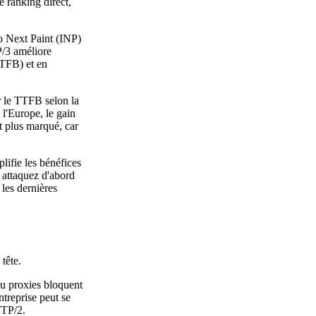
 ranking direct,
o Next Paint (INP)
P/3 améliore
TTFB) et en
 le TTFB selon la
 l'Europe, le gain
st plus marqué, car
lifie les bénéfices
 attaquez d'abord
 les dernières
tête.
ou proxies bloquent
treprise peut se
TTP/2.