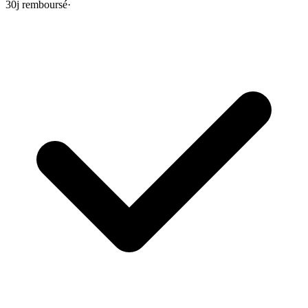
30j remboursé
·