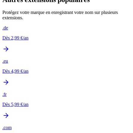
Protégez votre marque en enregistrant votre nom sur plusieurs
extensions.
.de
Dès
2,99 €
/an
.eu
Dès
4,99 €
/an
.fr
Dès
5,99 €
/an
.com