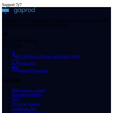
Support 7j/7
Hébergeur web & fournisseur de solutions cloud français. Serveurs
haute performance gérés depuis la France.
231 rue Saint-Honoré
,
75001
Paris
01 85 09 61 18
(
Lun-Ven 8h30-17h30
)
WhatsApp
support@gaprod.fr
Produits
Hébergement cPanel
Revendeur WHM
VPS
Noms de domaine
Certificats SSL
Stockage Nextcloud