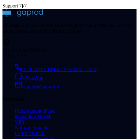
Support 7j/7
Hébergeur web & fournisseur de solutions cloud français. Serveurs
haute performance gérés depuis la France.
231 rue Saint-Honoré
,
75001
Paris
01 85 09 61 18
(
Lun-Ven 8h30-17h30
)
WhatsApp
support@gaprod.fr
Produits
Hébergement cPanel
Revendeur WHM
VPS
Noms de domaine
Certificats SSL
Stockage Nextcloud