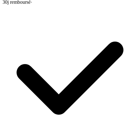
30j remboursé
·