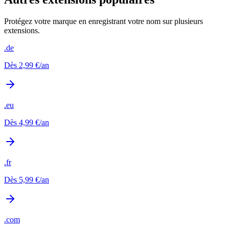
Protégez votre marque en enregistrant votre nom sur plusieurs
extensions.
.de
Dès
2,99 €
/an
.eu
Dès
4,99 €
/an
.fr
Dès
5,99 €
/an
.com