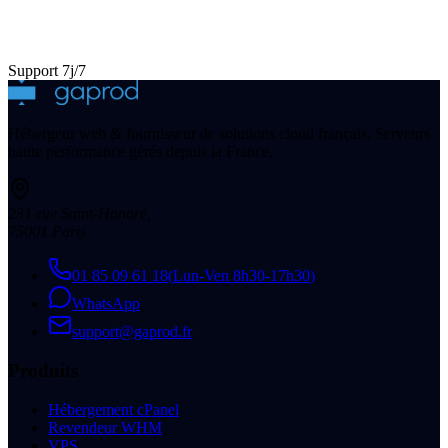
Support 7j/7
Hébergeur web & fournisseur de solutions cloud français. Serveurs
haute performance gérés depuis la France.
231 rue Saint-Honoré
,
75001
Paris
01 85 09 61 18
(
Lun-Ven 8h30-17h30
)
WhatsApp
support@gaprod.fr
Produits
Hébergement cPanel
Revendeur WHM
VPS