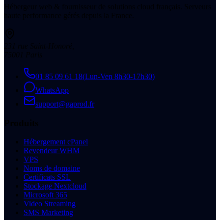
Hébergeur web & fournisseur de solutions cloud français. Serveurs
haute performance gérés depuis la France.
231 rue Saint-Honoré
,
75001
Paris
01 85 09 61 18
(
Lun-Ven 8h30-17h30
)
WhatsApp
support@gaprod.fr
Produits
Hébergement cPanel
Revendeur WHM
VPS
Noms de domaine
Certificats SSL
Stockage Nextcloud
Microsoft 365
Video Streaming
SMS Marketing