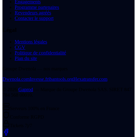
Engagements
Programme partenaires
Revendeurs agréés
Contacter le support
Légal
Mentions légales
CGV
Politique de confidentialité
Plan du site
Groupe Dwenola — nos marques
Dwenola.com
Invesse.fr
ibantools.org
Hexatransfer.com
©
2026
Gaprod
— Marque du
Groupe Dwenola SAS
. SIRET
847
784 568 00010
.
Serveurs 100% en France
Conforme RGPD
Tickets 7j/7