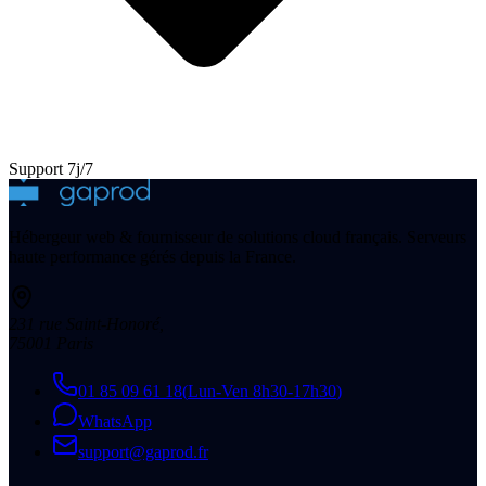
Support 7j/7
Hébergeur web & fournisseur de solutions cloud français. Serveurs
haute performance gérés depuis la France.
231 rue Saint-Honoré
,
75001
Paris
01 85 09 61 18
(
Lun-Ven 8h30-17h30
)
WhatsApp
support@gaprod.fr