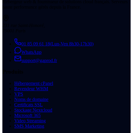
Hébergeur web & fournisseur de solutions cloud français. Serveurs
haute performance gérés depuis la France.
231 rue Saint-Honoré
,
75001
Paris
01 85 09 61 18
(
Lun-Ven 8h30-17h30
)
WhatsApp
support@gaprod.fr
Produits
Hébergement cPanel
Revendeur WHM
VPS
Noms de domaine
Certificats SSL
Stockage Nextcloud
Microsoft 365
Video Streaming
SMS Marketing