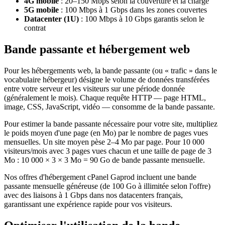
4G mobile
: 20–150 Mbps selon la couverture et la charge
5G mobile
: 100 Mbps à 1 Gbps dans les zones couvertes
Datacenter (1U)
: 100 Mbps à 10 Gbps garantis selon le
contrat
Bande passante et hébergement web
Pour les hébergements web, la bande passante (ou « trafic » dans le
vocabulaire hébergeur) désigne le volume de données transférées
entre votre serveur et les visiteurs sur une période donnée
(généralement le mois). Chaque requête HTTP — page HTML,
image, CSS, JavaScript, vidéo — consomme de la bande passante.
Pour estimer la bande passante nécessaire pour votre site, multipliez
le poids moyen d'une page (en Mo) par le nombre de pages vues
mensuelles. Un site moyen pèse 2–4 Mo par page. Pour 10 000
visiteurs/mois avec 3 pages vues chacun et une taille de page de 3
Mo : 10 000 × 3 × 3 Mo = 90 Go de bande passante mensuelle.
Nos offres d'hébergement cPanel Gaprod incluent une bande
passante mensuelle généreuse (de 100 Go à illimitée selon l'offre)
avec des liaisons à 1 Gbps dans nos datacenters français,
garantissant une expérience rapide pour vos visiteurs.