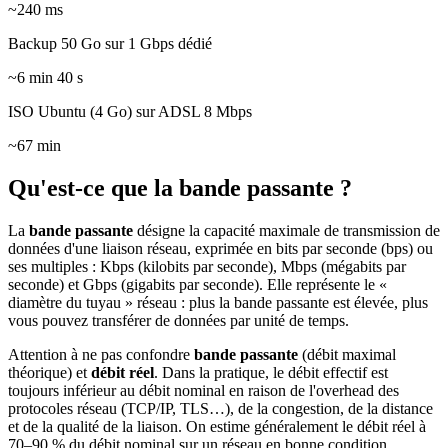
~240 ms
Backup 50 Go sur 1 Gbps dédié
~6 min 40 s
ISO Ubuntu (4 Go) sur ADSL 8 Mbps
~67 min
Qu'est-ce que la bande passante ?
La
bande passante
désigne la capacité maximale de transmission de
données d'une liaison réseau, exprimée en bits par seconde (bps) ou
ses multiples : Kbps (kilobits par seconde), Mbps (mégabits par
seconde) et Gbps (gigabits par seconde). Elle représente le «
diamètre du tuyau » réseau : plus la bande passante est élevée, plus
vous pouvez transférer de données par unité de temps.
Attention à ne pas confondre
bande passante
(débit maximal
théorique) et
débit réel
. Dans la pratique, le débit effectif est
toujours inférieur au débit nominal en raison de l'overhead des
protocoles réseau (TCP/IP, TLS…), de la congestion, de la distance
et de la qualité de la liaison. On estime généralement le débit réel à
70–90 % du débit nominal sur un réseau en bonne condition.