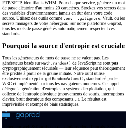
FTP/SFTP, identifiants WHM. Pour chaque service, générez un mot
de passe aléatoire d'au moins 20 caractères. Stockez vos secrets dans
des variables d'environnement, jamais en dur dans votre code
source. Utilisez des outils comme
+
, Vault, ou les
.env
.gitignore
secrets managers de votre hébergeur. Sur notre plateforme Gaprod,
tous les mots de passe générés automatiquement respectent ces
standards.
Pourquoi la source d'entropie est cruciale
Tous les générateurs de mots de passe ne se valent pas. Les
générateurs basés sur
de JavaScript ne sont
pas
Math.random()
cryptographiquement sécurisés — leur séquence peut théoriquement
être prédite à partir de la graine initiale. Notre outil utilise
exclusivement
, standardisé par le
crypto.getRandomValues()
W3C et implémenté par tous les navigateurs modernes. Cet appel
délègue la génération d'entropie au système d'exploitation, qui
collecte de l'entropie physique (mouvements de souris, interruptions
clavier, bruit thermique des composants…). Le résultat est
imprévisible et exempt de biais statistiques.
Hébergeur web & fournisseur de solutions cloud français. Serveurs