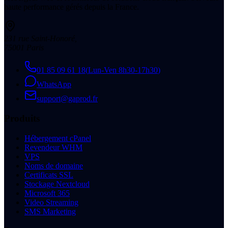
haute performance gérés depuis la France.
231 rue Saint-Honoré
,
75001
Paris
01 85 09 61 18
(
Lun-Ven 8h30-17h30
)
WhatsApp
support@gaprod.fr
Produits
Hébergement cPanel
Revendeur WHM
VPS
Noms de domaine
Certificats SSL
Stockage Nextcloud
Microsoft 365
Video Streaming
SMS Marketing