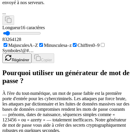
envoyé à nos serveurs.
...
Longueur
16
caractères
8
32
64
128
Majuscules
A–Z
Minuscules
a–z
Chiffres
0–9
Symboles
!@#…
Régénérer
Copier
Pourquoi utiliser un générateur de mot de
passe ?
À l'ère du tout-numérique, un mot de passe faible est la première
porte d'entrée pour les cybercriminels. Les attaques par force brute,
les attaques par dictionnaire et les fuites de données massives sur des
bases de données compromises rendent les mots de passe courants
— prénoms, dates de naissance, séquences simples comme «
123456 » ou « azerty » — totalement inefficaces. Notre générateur
de mot de passe vous aide à créer des secrets cryptographiquement
robustes en quelques secondes.