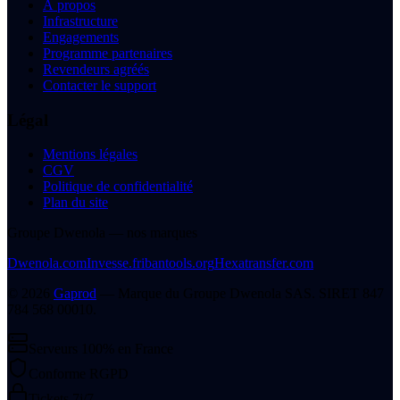
À propos
Infrastructure
Engagements
Programme partenaires
Revendeurs agréés
Contacter le support
Légal
Mentions légales
CGV
Politique de confidentialité
Plan du site
Groupe Dwenola — nos marques
Dwenola.com
Invesse.fr
ibantools.org
Hexatransfer.com
©
2026
Gaprod
— Marque du
Groupe Dwenola SAS
. SIRET
847
784 568 00010
.
Serveurs 100% en France
Conforme RGPD
Tickets 7j/7