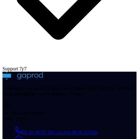
Support 7j/7
Hébergeur web & fournisseur de solutions cloud français. Serveurs
haute performance gérés depuis la France.
231 rue Saint-Honoré
,
75001
Paris
01 85 09 61 18
(
Lun-Ven 8h30-17h30
)