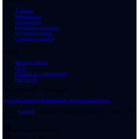
À propos
Infrastructure
Engagements
Programme partenaires
Revendeurs agréés
Contacter le support
Légal
Mentions légales
CGV
Politique de confidentialité
Plan du site
Groupe Dwenola — nos marques
Dwenola.com
Invesse.fr
ibantools.org
Hexatransfer.com
©
2026
Gaprod
— Marque du
Groupe Dwenola SAS
. SIRET
847
784 568 00010
.
Serveurs 100% en France