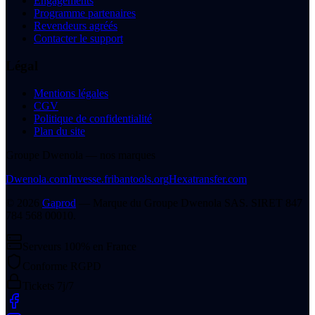
Engagements
Programme partenaires
Revendeurs agréés
Contacter le support
Légal
Mentions légales
CGV
Politique de confidentialité
Plan du site
Groupe Dwenola — nos marques
Dwenola.com
Invesse.fr
ibantools.org
Hexatransfer.com
©
2026
Gaprod
— Marque du
Groupe Dwenola SAS
. SIRET
847
784 568 00010
.
Serveurs 100% en France
Conforme RGPD
Tickets 7j/7