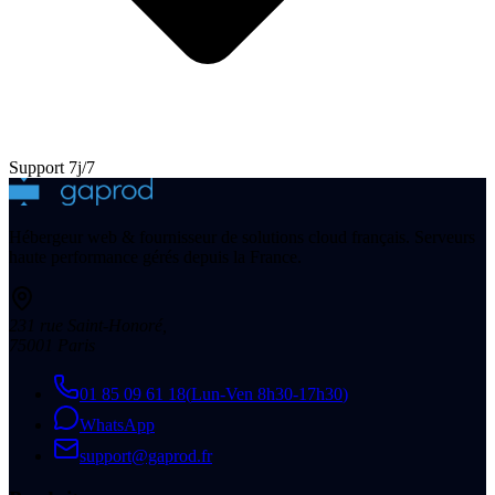
Support 7j/7
Hébergeur web & fournisseur de solutions cloud français. Serveurs
haute performance gérés depuis la France.
231 rue Saint-Honoré
,
75001
Paris
01 85 09 61 18
(
Lun-Ven 8h30-17h30
)
WhatsApp
support@gaprod.fr