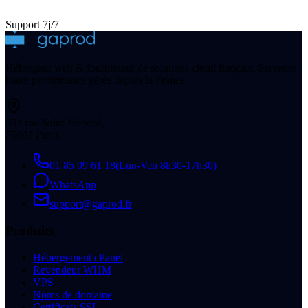
Support 7j/7
Hébergeur web & fournisseur de solutions cloud français. Serveurs
haute performance gérés depuis la France.
231 rue Saint-Honoré
,
75001
Paris
01 85 09 61 18
(
Lun-Ven 8h30-17h30
)
WhatsApp
support@gaprod.fr
Produits
Hébergement cPanel
Revendeur WHM
VPS
Noms de domaine
Certificats SSL