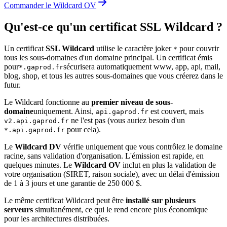
Commander le Wildcard OV
Qu'est-ce qu'un certificat SSL Wildcard ?
Un certificat
SSL Wildcard
utilise le caractère joker
pour couvrir
*
tous les sous-domaines d'un domaine principal. Un certificat émis
pour
sécurisera automatiquement www, app, api, mail,
*.gaprod.fr
blog, shop, et tous les autres sous-domaines que vous créerez dans le
futur.
Le Wildcard fonctionne au
premier niveau de sous-
domaine
uniquement. Ainsi,
est couvert, mais
api.gaprod.fr
ne l'est pas (vous auriez besoin d'un
v2.api.gaprod.fr
pour cela).
*.api.gaprod.fr
Le
Wildcard DV
vérifie uniquement que vous contrôlez le domaine
racine, sans validation d'organisation. L'émission est rapide, en
quelques minutes. Le
Wildcard OV
inclut en plus la validation de
votre organisation (SIRET, raison sociale), avec un délai d'émission
de 1 à 3 jours et une garantie de 250 000 $.
Le même certificat Wildcard peut être
installé sur plusieurs
serveurs
simultanément, ce qui le rend encore plus économique
pour les architectures distribuées.