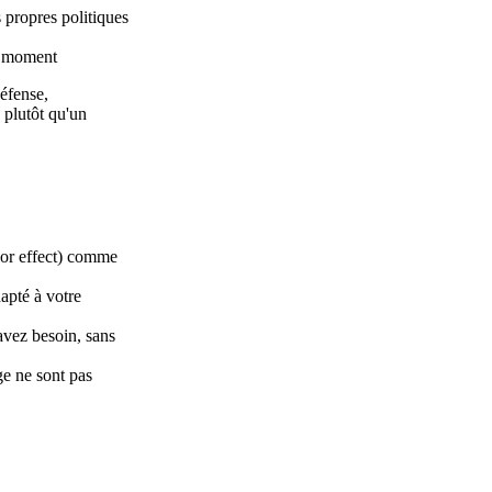
 propres politiques
ut moment
éfense,
 plutôt qu'un
bor effect) comme
pté à votre
avez besoin, sans
e ne sont pas