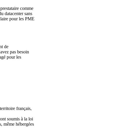
n prestataire comme
du datacenter sans
ulaire pour les PME
nt de
n'avez pas besoin
agé pour les
erritoire français,
nt soumis à la loi
es, même hébergées