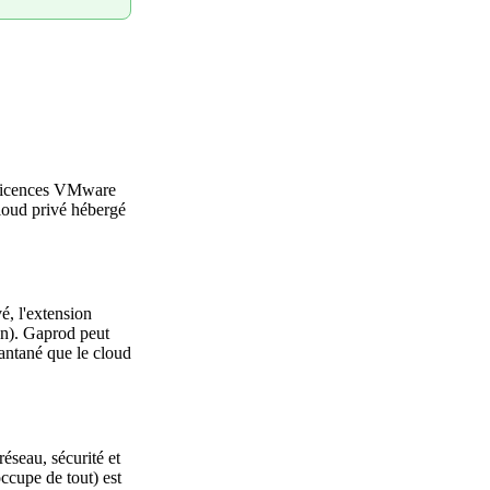
 (licences VMware
cloud privé hébergé
é, l'extension
on). Gaprod peut
tantané que le cloud
éseau, sécurité et
ccupe de tout) est