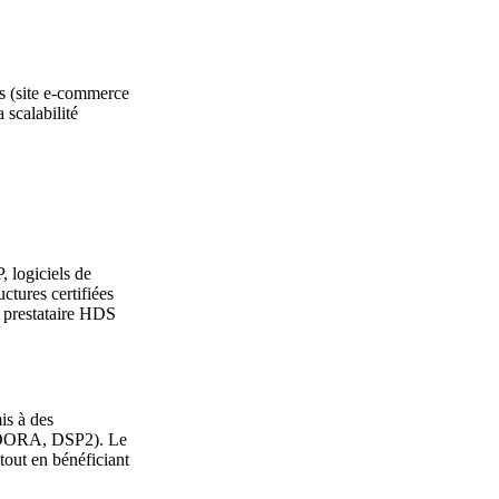
les (site e-commerce
 scalabilité
, logiciels de
ctures certifiées
 prestataire HDS
is à des
es (DORA, DSP2). Le
tout en bénéficiant