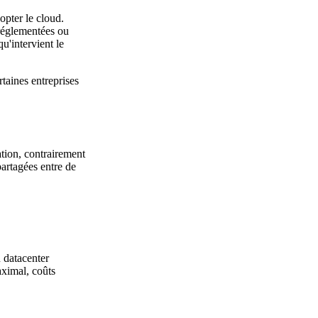
opter le cloud.
 réglementées ou
u'intervient le
taines entreprises
ation, contrairement
artagées entre de
u datacenter
aximal, coûts