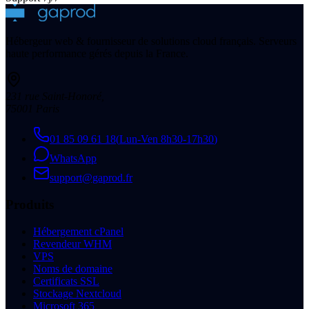
Hébergeur web & fournisseur de solutions cloud français. Serveurs
haute performance gérés depuis la France.
231 rue Saint-Honoré
,
75001
Paris
01 85 09 61 18
(
Lun-Ven 8h30-17h30
)
WhatsApp
support@gaprod.fr
Produits
Hébergement cPanel
Revendeur WHM
VPS
Noms de domaine
Certificats SSL
Stockage Nextcloud
Microsoft 365