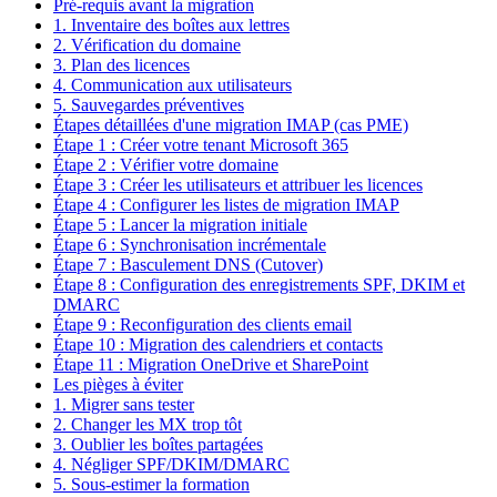
Pré-requis avant la migration
1. Inventaire des boîtes aux lettres
2. Vérification du domaine
3. Plan des licences
4. Communication aux utilisateurs
5. Sauvegardes préventives
Étapes détaillées d'une migration IMAP (cas PME)
Étape 1 : Créer votre tenant Microsoft 365
Étape 2 : Vérifier votre domaine
Étape 3 : Créer les utilisateurs et attribuer les licences
Étape 4 : Configurer les listes de migration IMAP
Étape 5 : Lancer la migration initiale
Étape 6 : Synchronisation incrémentale
Étape 7 : Basculement DNS (Cutover)
Étape 8 : Configuration des enregistrements SPF, DKIM et
DMARC
Étape 9 : Reconfiguration des clients email
Étape 10 : Migration des calendriers et contacts
Étape 11 : Migration OneDrive et SharePoint
Les pièges à éviter
1. Migrer sans tester
2. Changer les MX trop tôt
3. Oublier les boîtes partagées
4. Négliger SPF/DKIM/DMARC
5. Sous-estimer la formation