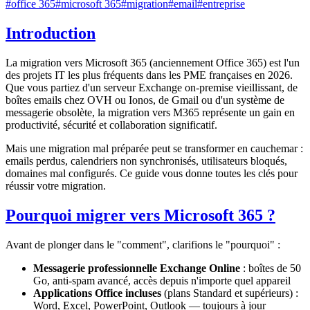
#
office 365
#
microsoft 365
#
migration
#
email
#
entreprise
Introduction
La migration vers Microsoft 365 (anciennement Office 365) est l'un
des projets IT les plus fréquents dans les PME françaises en 2026.
Que vous partiez d'un serveur Exchange on-premise vieillissant, de
boîtes emails chez OVH ou Ionos, de Gmail ou d'un système de
messagerie obsolète, la migration vers M365 représente un gain en
productivité, sécurité et collaboration significatif.
Mais une migration mal préparée peut se transformer en cauchemar :
emails perdus, calendriers non synchronisés, utilisateurs bloqués,
domaines mal configurés. Ce guide vous donne toutes les clés pour
réussir votre migration.
Pourquoi migrer vers Microsoft 365 ?
Avant de plonger dans le "comment", clarifions le "pourquoi" :
Messagerie professionnelle Exchange Online
: boîtes de 50
Go, anti-spam avancé, accès depuis n'importe quel appareil
Applications Office incluses
(plans Standard et supérieurs) :
Word, Excel, PowerPoint, Outlook — toujours à jour