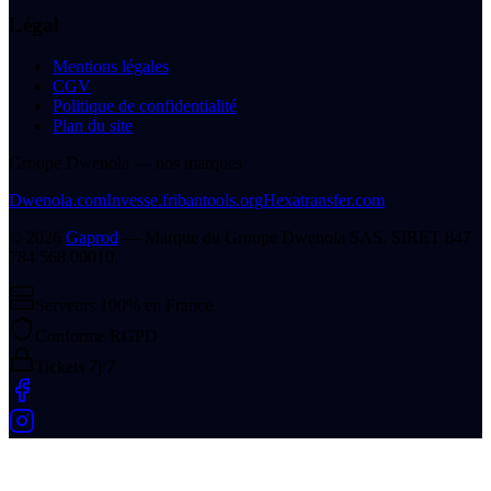
Légal
Mentions légales
CGV
Politique de confidentialité
Plan du site
Groupe Dwenola — nos marques
Dwenola.com
Invesse.fr
ibantools.org
Hexatransfer.com
©
2026
Gaprod
— Marque du
Groupe Dwenola SAS
. SIRET
847
784 568 00010
.
Serveurs 100% en France
Conforme RGPD
Tickets 7j/7