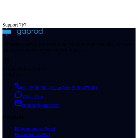
Support 7j/7
Hébergeur web & fournisseur de solutions cloud français. Serveurs
haute performance gérés depuis la France.
231 rue Saint-Honoré
,
75001
Paris
01 85 09 61 18
(
Lun-Ven 8h30-17h30
)
WhatsApp
support@gaprod.fr
Produits
Hébergement cPanel
Revendeur WHM