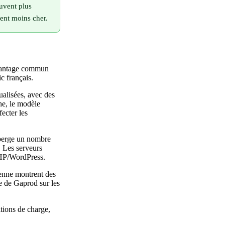
ouvent plus
ent moins cher.
avantage commun
c français.
alisées, avec des
e, le modèle
fecter les
éberge un nombre
. Les serveurs
PHP/WordPress.
yenne montrent des
e de Gaprod sur les
tions de charge,