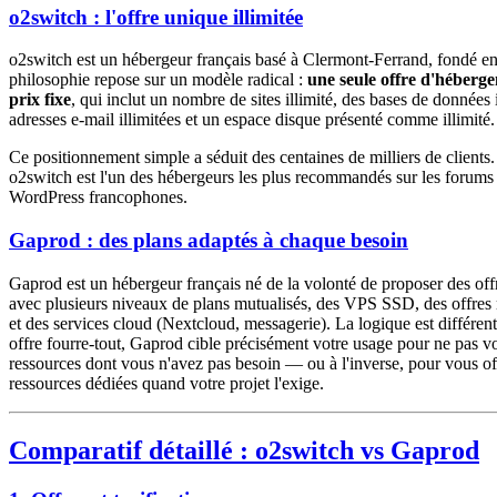
o2switch : l'offre unique illimitée
o2switch est un hébergeur français basé à Clermont-Ferrand, fondé e
philosophie repose sur un modèle radical :
une seule offre d'héberg
prix fixe
, qui inclut un nombre de sites illimité, des bases de données i
adresses e-mail illimitées et un espace disque présenté comme illimité.
Ce positionnement simple a séduit des centaines de milliers de clients
o2switch est l'un des hébergeurs les plus recommandés sur les forum
WordPress francophones.
Gaprod : des plans adaptés à chaque besoin
Gaprod est un hébergeur français né de la volonté de proposer des off
avec plusieurs niveaux de plans mutualisés, des VPS SSD, des offr
et des services cloud (Nextcloud, messagerie). La logique est différent
offre fourre-tout, Gaprod cible précisément votre usage pour ne pas vo
ressources dont vous n'avez pas besoin — ou à l'inverse, pour vous off
ressources dédiées quand votre projet l'exige.
Comparatif détaillé : o2switch vs Gaprod