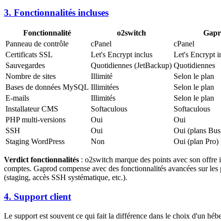
3. Fonctionnalités incluses
Fonctionnalité
o2switch
Gapr
Panneau de contrôle
cPanel
cPanel
Certificats SSL
Let's Encrypt inclus
Let's Encrypt i
Sauvegardes
Quotidiennes (JetBackup)
Quotidiennes
Nombre de sites
Illimité
Selon le plan
Bases de données MySQL
Illimitées
Selon le plan
E-mails
Illimités
Selon le plan
Installateur CMS
Softaculous
Softaculous
PHP multi-versions
Oui
Oui
SSH
Oui
Oui (plans Busi
Staging WordPress
Non
Oui (plan Pro)
Verdict fonctionnalités
: o2switch marque des points avec son offre il
comptes. Gaprod compense avec des fonctionnalités avancées sur les 
(staging, accès SSH systématique, etc.).
4. Support client
Le support est souvent ce qui fait la différence dans le choix d'un hé