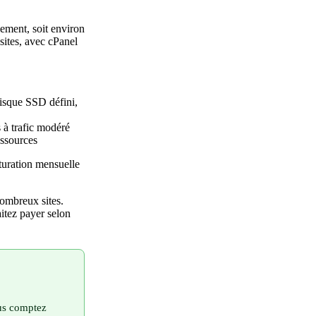
ement, soit environ
sites, avec cPanel
disque SSD défini,
 à trafic modéré
essources
turation mensuelle
nombreux sites.
aitez payer selon
ous comptez