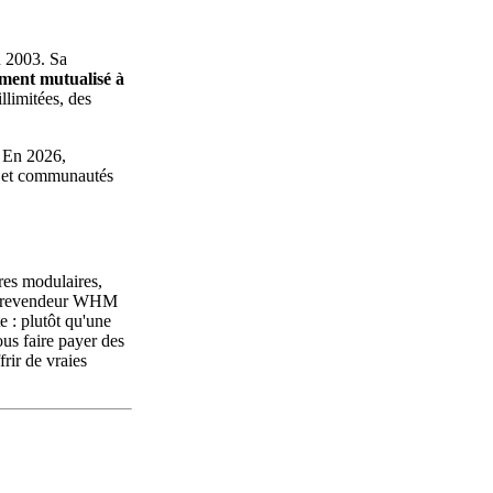
n 2003. Sa
ement mutualisé à
llimitées, des
. En 2026,
s et communautés
res modulaires,
es revendeur WHM
e : plutôt qu'une
us faire payer des
rir de vraies