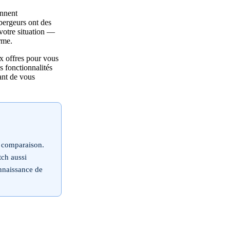
ennent
bergeurs ont des
 votre situation —
rme.
x offres pour vous
s fonctionnalités
vant de vous
 comparaison.
ch aussi
onnaissance de