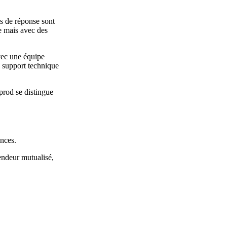
is de réponse sont
e mais avec des
vec une équipe
e support technique
prod se distingue
ances.
endeur mutualisé,