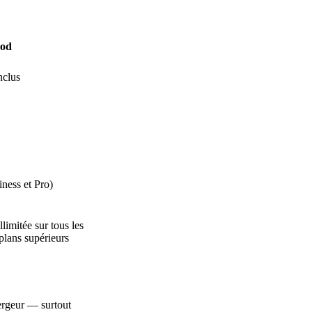
od
nclus
ness et Pro)
limitée sur tous les
plans supérieurs
bergeur — surtout