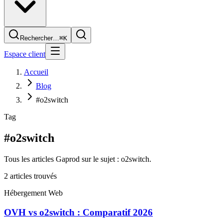
Rechercher…
⌘K
Espace client
Accueil
Blog
#o2switch
Tag
#o2switch
Tous les articles Gaprod sur le sujet : o2switch.
2
article
s
trouvé
s
Hébergement Web
OVH vs o2switch : Comparatif 2026