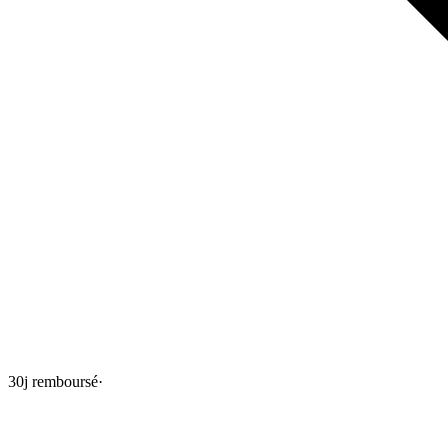
30j remboursé
·