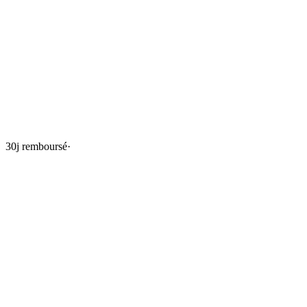
30j remboursé
·