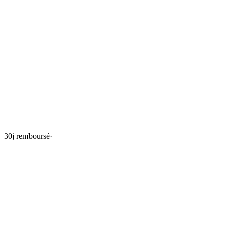
30j remboursé
·