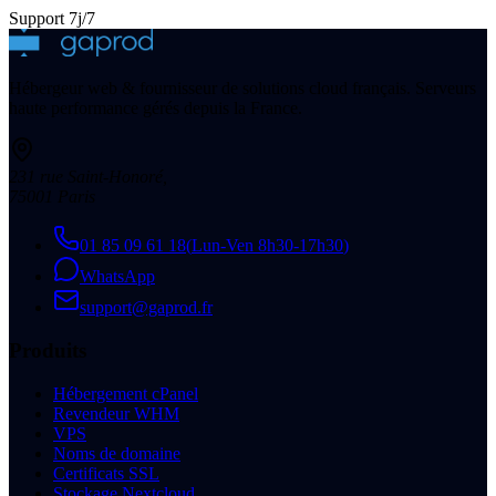
Support 7j/7
Hébergeur web & fournisseur de solutions cloud français. Serveurs
haute performance gérés depuis la France.
231 rue Saint-Honoré
,
75001
Paris
01 85 09 61 18
(
Lun-Ven 8h30-17h30
)
WhatsApp
support@gaprod.fr
Produits
Hébergement cPanel
Revendeur WHM
VPS
Noms de domaine
Certificats SSL
Stockage Nextcloud