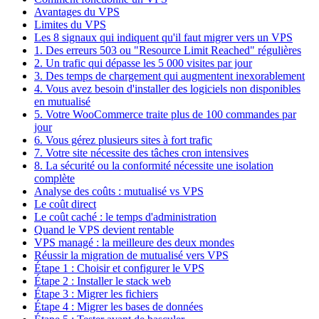
Avantages du VPS
Limites du VPS
Les 8 signaux qui indiquent qu'il faut migrer vers un VPS
1. Des erreurs 503 ou "Resource Limit Reached" régulières
2. Un trafic qui dépasse les 5 000 visites par jour
3. Des temps de chargement qui augmentent inexorablement
4. Vous avez besoin d'installer des logiciels non disponibles
en mutualisé
5. Votre WooCommerce traite plus de 100 commandes par
jour
6. Vous gérez plusieurs sites à fort trafic
7. Votre site nécessite des tâches cron intensives
8. La sécurité ou la conformité nécessite une isolation
complète
Analyse des coûts : mutualisé vs VPS
Le coût direct
Le coût caché : le temps d'administration
Quand le VPS devient rentable
VPS managé : la meilleure des deux mondes
Réussir la migration de mutualisé vers VPS
Étape 1 : Choisir et configurer le VPS
Étape 2 : Installer le stack web
Étape 3 : Migrer les fichiers
Étape 4 : Migrer les bases de données