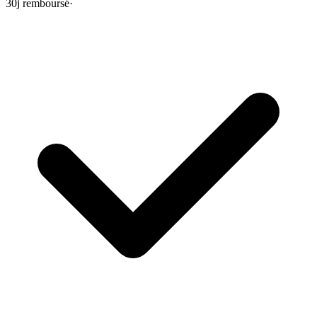
30j remboursé
·