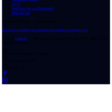
CGV
Politique de confidentialité
Plan du site
Groupe Dwenola — nos marques
Dwenola.com
Invesse.fr
ibantools.org
Hexatransfer.com
©
2026
Gaprod
— Marque du
Groupe Dwenola SAS
. SIRET
847
784 568 00010
.
Serveurs 100% en France
Conforme RGPD
Tickets 7j/7