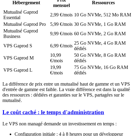
Hébergement
Ressources
mensuel
Mutualisé Gaprod
2,99 €/mois
10 Go NVMe, 512 Mo RAM
Essential
Mutualisé Gaprod Pro
5,99 €/mois
30 Go NVMe, 1 Go RAM
Mutualisé Gaprod
9,99 €/mois
60 Go NVMe, 2 Go RAM
Business
25 Go NVMe, 4 Go RAM
VPS Gaprod S
6,99 €/mois
dédiés
10,99
50 Go NVMe, 8 Go RAM
VPS Gaprod M
€/mois
dédiés
19,99
75 Go NVMe, 16 Go RAM
VPS Gaprod L
€/mois
dédiés
La différence de prix entre un mutualisé haut de gamme et un VPS
d'entrée de gamme est faible. La vraie différence est dans la qualité
des ressources : dédiées et garanties sur le VPS, partagées sur le
mutualisé.
Le coût caché : le temps d'administration
Le VPS non managé demande un investissement en temps :
Configuration initiale : 4 à 8 heures pour un développeur