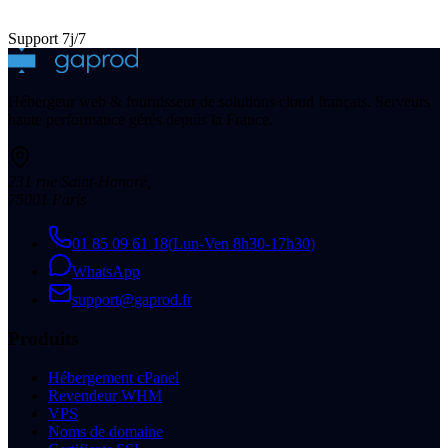
Support 7j/7
Hébergeur web & fournisseur de solutions cloud français. Serveurs
haute performance gérés depuis la France.
231 rue Saint-Honoré
,
75001
Paris
01 85 09 61 18
(
Lun-Ven 8h30-17h30
)
WhatsApp
support@gaprod.fr
Produits
Hébergement cPanel
Revendeur WHM
VPS
Noms de domaine