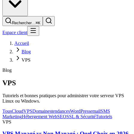
Rechercher…
⌘K
Espace client
Accueil
Blog
VPS
Blog
VPS
Tutoriels et bonnes pratiques pour administrer votre serveur VPS
Linux ou Windows.
Tous
Cloud
VPS
Domaines
tendances
WordPress
email
SMS
Marketing
Hébergement Web
SEO
SSL & Sécurité
Tutoriels
VPS
VPS Managé vs Non Managé : Quel Choix en 2026