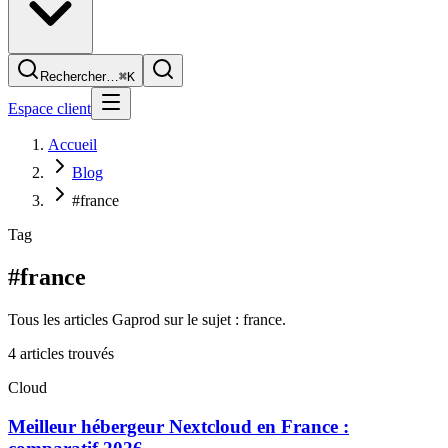
Rechercher…
⌘K
Espace client
Accueil
Blog
#france
Tag
#france
Tous les articles Gaprod sur le sujet : france.
4
article
s
trouvé
s
Cloud
Meilleur hébergeur Nextcloud en France :