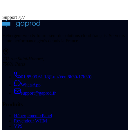
Support 7j/7
Hébergeur web & fournisseur de solutions cloud français. Serveurs
haute performance gérés depuis la France.
231 rue Saint-Honoré
,
75001
Paris
01 85 09 61 18
(
Lun-Ven 8h30-17h30
)
WhatsApp
support@gaprod.fr
Produits
Hébergement cPanel
Revendeur WHM
VPS