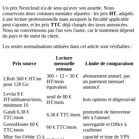
Un prix Nextcloud n'a de sens qu'avec son assiette. Nous
conservons deux colonnes mentales séparées : les prix
HT
, adaptés
à une lecture professionnelle mais auxquels la fiscalité applicable
peut s'ajouter, et les prix
TTC
déjà chargés des taxes annoncées.
Nous ne convertissons pas l'un vers l'autre, car le traitement dépend
du pays et du statut du client.
Les seules normalisations utilisées dans cet article sont vérifiables :
Lecture
Prix source
mensuelle
Limite de comparaison
retenue
360 ÷ 12 = 30 €
abonnement annuel, pas
LRob 360 € HT/an
HT/mois
un paiement mensuel
pour 128 Go
équivalent
annoncé
Leviia 8 €
seuil de 80 €
HT/utilisateur/mois,
hors options et dégressivité
HT/mois
minimum 10
Gandi 6,38 €
promotion de bienvenue
6,38 € TTC/mois
TTC/mois
liée à l'annuel
GreenHoster 60 €
sauvegarde et Office à
60 € TTC/mois
TTC/mois
confirmer
Mise Sur Orbite 15 à
capacité et type de VPS