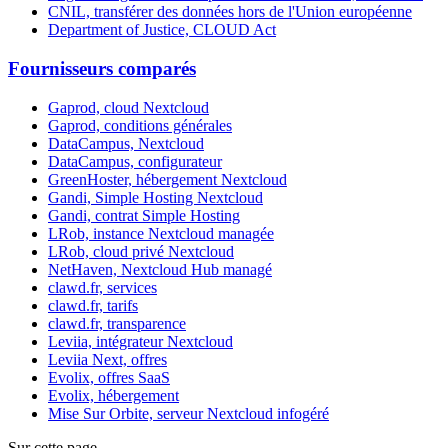
CNIL, transférer des données hors de l'Union européenne
Department of Justice, CLOUD Act
Fournisseurs comparés
Gaprod, cloud Nextcloud
Gaprod, conditions générales
DataCampus, Nextcloud
DataCampus, configurateur
GreenHoster, hébergement Nextcloud
Gandi, Simple Hosting Nextcloud
Gandi, contrat Simple Hosting
LRob, instance Nextcloud managée
LRob, cloud privé Nextcloud
NetHaven, Nextcloud Hub managé
clawd.fr, services
clawd.fr, tarifs
clawd.fr, transparence
Leviia, intégrateur Nextcloud
Leviia Next, offres
Evolix, offres SaaS
Evolix, hébergement
Mise Sur Orbite, serveur Nextcloud infogéré
Sur cette page