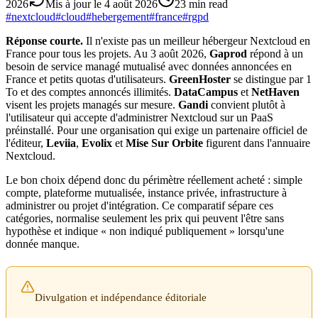
2026
Mis à jour le
4 août 2026
23 min read
#
nextcloud
#
cloud
#
hebergement
#
france
#
rgpd
Réponse courte.
Il n'existe pas un meilleur hébergeur Nextcloud en
France pour tous les projets. Au 3 août 2026,
Gaprod
répond à un
besoin de service managé mutualisé avec données annoncées en
France et petits quotas d'utilisateurs.
GreenHoster
se distingue par 1
To et des comptes annoncés illimités.
DataCampus
et
NetHaven
visent les projets managés sur mesure.
Gandi
convient plutôt à
l'utilisateur qui accepte d'administrer Nextcloud sur un PaaS
préinstallé. Pour une organisation qui exige un partenaire officiel de
l'éditeur,
Leviia
,
Evolix
et
Mise Sur Orbite
figurent dans l'annuaire
Nextcloud.
Le bon choix dépend donc du périmètre réellement acheté : simple
compte, plateforme mutualisée, instance privée, infrastructure à
administrer ou projet d'intégration. Ce comparatif sépare ces
catégories, normalise seulement les prix qui peuvent l'être sans
hypothèse et indique « non indiqué publiquement » lorsqu'une
donnée manque.
Divulgation et indépendance éditoriale