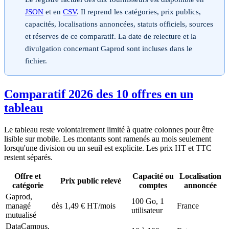
JSON
et en
CSV
. Il reprend les catégories, prix publics,
capacités, localisations annoncées, statuts officiels, sources
et réserves de ce comparatif. La date de relecture et la
divulgation concernant Gaprod sont incluses dans le
fichier.
Comparatif 2026 des 10 offres en un
tableau
Le tableau reste volontairement limité à quatre colonnes pour être
lisible sur mobile. Les montants sont ramenés au mois seulement
lorsqu'une division ou un seuil est explicite. Les prix HT et TTC
restent séparés.
Offre et
Capacité ou
Localisation
Prix public relevé
catégorie
comptes
annoncée
Gaprod,
100 Go, 1
managé
dès 1,49 € HT/mois
France
utilisateur
mutualisé
DataCampus,