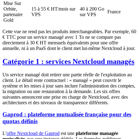
Mise Sur
Orbite,
15 à 55 € HT/mois sur
40 à 200 Go
France
partenaire
VPS
sur VPS
Gold
Cette vue ne rend pas les produits interchangeables. Par exemple, 60
€ TTC pour un service managé avec 1 To ne se compare pas
directement à 30 € HT mensuels équivalents pour une offre
annuelle, ni à un PaaS dont le client met lui-même Nextcloud à jour.
Catégorie 1 : services Nextcloud managés
Un service managé doit retirer une partie réelle de l'exploitation au
client. Le détail reste contractuel : « managé » peut couvrir le
système et les mises à jour sans inclure l'administration des comptes,
la migration ou une restauration à la demande. Les six offres
suivantes annoncent une prise en charge de Nextcloud, avec des
architectures et des niveaux de transparence différents.
Gaprod : plateforme mutualisée française pour des
quotas définis
L'
offre Nextcloud de Gaprod
est une
plateforme managée
mutualisée
, pas une instance dédiée. Les formules publiques