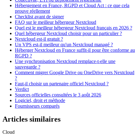
Hébergement en France, RGPD et Cloud Act : ce que cela
prouve réellement
Checklist avant de signer
FAQ sur le meilleur hébergeur Nextcloud
Quel est le meilleur hébergeur Nextcloud français en 2026 ?
Quel hébergeur Nextcloud choisir pour un particulier ?
Nextcloud est-il gratuit ?
Un VPS est-il meilleur qu'un Nextcloud managé ?
Héberger Nextcloud en France suffit-il pour être conforme au
RGPD ?
Une synchronisation Nextcloud remplace-t-elle une
sauvegarde ?
Comment migrer Google Drive ou OneDrive vers Nextcloud
?
Faut-il choisir un partenaire officiel Nextcloud ?
Verdict
Sources officielles consultées le 3 août 2026
Logiciel, droit et méthode
Fournisseurs comparés
Articles similaires
Cloud