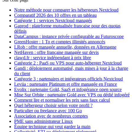
Notre méthode pour comparer les hébergeurs Nextcloud
Comparatif 2026 des 10 offres en un tableau
Catégorie 1 : services Nextcloud managés
Gaprod : plateforme mutualisée française pour des quotas
définis
DataCampus : instance privée configurable au Futuroscope
GreenHoster : 1 To et comptes illimités annoncés
LRob : offre managée annuelle, données en Allemagne
NetHaven : offre française managée sur devis
clawd.fr : service indépendant à prix libre
Catégorie 2 : PaaS ou VPS pour auto-héberger Nextcloud
Gandi : déploiement automatisé, mais mises à jour à la charge
du client
Catégorie 3 : partenaires et intégrateurs officiels Nextcloud
Leviia : partenaire Platinum et offre managée en France
Evolix : partenaire Gold, SaaS et infogérance open source
Mise Sur Orbite : partenaire Gold avec VPS ou dédié infogéré
Comment lire et normaliser les prix sans faux calcul
Quel hébergeur choisir selon votre profil ?
Particulier ou freelance avec 100 Go
Association avec de nombreux comptes
PME sans administrateur Linux
Équipe technique qui veut garder la main
Collectivité, ETI ou déploiement réglementé