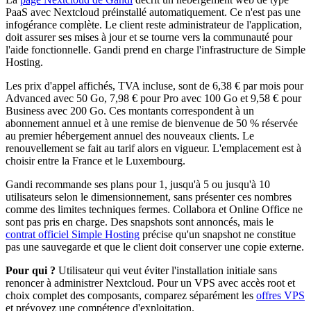
PaaS avec Nextcloud préinstallé automatiquement. Ce n'est pas une
infogérance complète. Le client reste administrateur de l'application,
doit assurer ses mises à jour et se tourne vers la communauté pour
l'aide fonctionnelle. Gandi prend en charge l'infrastructure de Simple
Hosting.
Les prix d'appel affichés, TVA incluse, sont de 6,38 € par mois pour
Advanced avec 50 Go, 7,98 € pour Pro avec 100 Go et 9,58 € pour
Business avec 200 Go. Ces montants correspondent à un
abonnement annuel et à une remise de bienvenue de 50 % réservée
au premier hébergement annuel des nouveaux clients. Le
renouvellement se fait au tarif alors en vigueur. L'emplacement est à
choisir entre la France et le Luxembourg.
Gandi recommande ses plans pour 1, jusqu'à 5 ou jusqu'à 10
utilisateurs selon le dimensionnement, sans présenter ces nombres
comme des limites techniques fermes. Collabora et Online Office ne
sont pas pris en charge. Des snapshots sont annoncés, mais le
contrat officiel Simple Hosting
précise qu'un snapshot ne constitue
pas une sauvegarde et que le client doit conserver une copie externe.
Pour qui ?
Utilisateur qui veut éviter l'installation initiale sans
renoncer à administrer Nextcloud. Pour un VPS avec accès root et
choix complet des composants, comparez séparément les
offres VPS
et prévoyez une compétence d'exploitation.