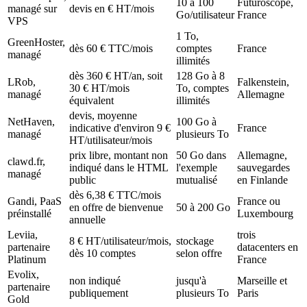
10 à 100
Futuroscope,
managé sur
devis en € HT/mois
Go/utilisateur
France
VPS
1 To,
GreenHoster,
dès 60 € TTC/mois
comptes
France
managé
illimités
dès 360 € HT/an, soit
128 Go à 8
LRob,
Falkenstein,
30 € HT/mois
To, comptes
managé
Allemagne
équivalent
illimités
devis, moyenne
NetHaven,
100 Go à
indicative d'environ 9 €
France
managé
plusieurs To
HT/utilisateur/mois
prix libre, montant non
50 Go dans
Allemagne,
clawd.fr,
indiqué dans le HTML
l'exemple
sauvegardes
managé
public
mutualisé
en Finlande
dès 6,38 € TTC/mois
Gandi, PaaS
France ou
en offre de bienvenue
50 à 200 Go
préinstallé
Luxembourg
annuelle
Leviia,
trois
8 € HT/utilisateur/mois,
stockage
partenaire
datacenters en
dès 10 comptes
selon offre
Platinum
France
Evolix,
non indiqué
jusqu'à
Marseille et
partenaire
publiquement
plusieurs To
Paris
Gold