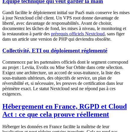
Équipe technique qui veut garder la main
Gandi facilite le déploiement initial sur PaaS mais conserve les mises
à jour Nextcloud côté client. Un VPS root donne davantage de
liberté, avec davantage de responsabilités. Avant de choisir,
documentez les tâches de fond, les mises à niveau, le monitoring et
la restauration à partir des
prérequis officiels Nextcloud
, sans figer
dans un article une version de PHP qui deviendra obsolète.
Collectivité, ETI ou déploiement réglementé
Commencez par les partenaires officiels dont le segment correspond
au projet : Leviia, Evolix ou Mise Sur Orbite dans cette sélection.
Exigez une architecture, un accord de sous-traitance, la liste des
sous-traitants ultérieurs, des objectifs de service, un plan de
réversibilité et, si nécessaire, les preuves de certification dans leur
périmètre exact. Le statut Nextcloud seul ne répond pas à ces
exigences.
Hébergement en France, RGPD et Cloud
Act : ce que cela prouve réellement
Héberger les données en France facilite la maîtrise de leur
localisation et peut réduire certains transferts. Cela ne rend pas