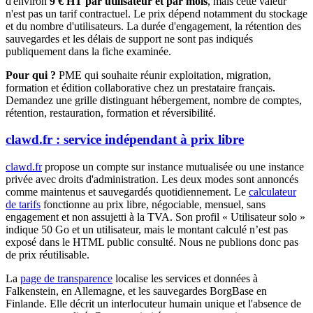
d'environ
9 € HT par utilisateur et par mois
, mais cette valeur
n'est pas un tarif contractuel. Le prix dépend notamment du stockage
et du nombre d'utilisateurs. La durée d'engagement, la rétention des
sauvegardes et les délais de support ne sont pas indiqués
publiquement dans la fiche examinée.
Pour qui ?
PME qui souhaite réunir exploitation, migration,
formation et édition collaborative chez un prestataire français.
Demandez une grille distinguant hébergement, nombre de comptes,
rétention, restauration, formation et réversibilité.
clawd.fr : service indépendant à prix libre
clawd.fr
propose un compte sur instance mutualisée ou une instance
privée avec droits d'administration. Les deux modes sont annoncés
comme maintenus et sauvegardés quotidiennement. Le
calculateur
de tarifs
fonctionne au prix libre, négociable, mensuel, sans
engagement et non assujetti à la TVA. Son profil « Utilisateur solo »
indique 50 Go et un utilisateur, mais le montant calculé n’est pas
exposé dans le HTML public consulté. Nous ne publions donc pas
de prix réutilisable.
La
page de transparence
localise les services et données à
Falkenstein, en Allemagne, et les sauvegardes BorgBase en
Finlande. Elle décrit un interlocuteur humain unique et l'absence de