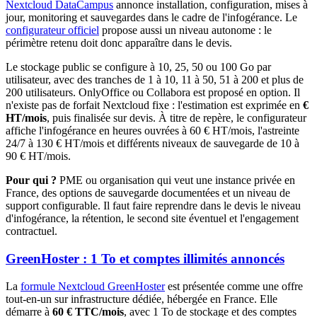
Nextcloud DataCampus
annonce installation, configuration, mises à
jour, monitoring et sauvegardes dans le cadre de l'infogérance. Le
configurateur officiel
propose aussi un niveau autonome : le
périmètre retenu doit donc apparaître dans le devis.
Le stockage public se configure à 10, 25, 50 ou 100 Go par
utilisateur, avec des tranches de 1 à 10, 11 à 50, 51 à 200 et plus de
200 utilisateurs. OnlyOffice ou Collabora est proposé en option. Il
n'existe pas de forfait Nextcloud fixe : l'estimation est exprimée en
€
HT/mois
, puis finalisée sur devis. À titre de repère, le configurateur
affiche l'infogérance en heures ouvrées à 60 € HT/mois, l'astreinte
24/7 à 130 € HT/mois et différents niveaux de sauvegarde de 10 à
90 € HT/mois.
Pour qui ?
PME ou organisation qui veut une instance privée en
France, des options de sauvegarde documentées et un niveau de
support configurable. Il faut faire reprendre dans le devis le niveau
d'infogérance, la rétention, le second site éventuel et l'engagement
contractuel.
GreenHoster : 1 To et comptes illimités annoncés
La
formule Nextcloud GreenHoster
est présentée comme une offre
tout-en-un sur infrastructure dédiée, hébergée en France. Elle
démarre à
60 € TTC/mois
, avec 1 To de stockage et des comptes