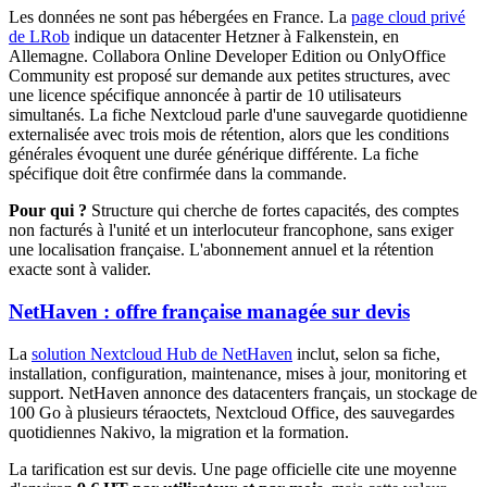
Les données ne sont pas hébergées en France. La
page cloud privé
de LRob
indique un datacenter Hetzner à Falkenstein, en
Allemagne. Collabora Online Developer Edition ou OnlyOffice
Community est proposé sur demande aux petites structures, avec
une licence spécifique annoncée à partir de 10 utilisateurs
simultanés. La fiche Nextcloud parle d'une sauvegarde quotidienne
externalisée avec trois mois de rétention, alors que les conditions
générales évoquent une durée générique différente. La fiche
spécifique doit être confirmée dans la commande.
Pour qui ?
Structure qui cherche de fortes capacités, des comptes
non facturés à l'unité et un interlocuteur francophone, sans exiger
une localisation française. L'abonnement annuel et la rétention
exacte sont à valider.
NetHaven : offre française managée sur devis
La
solution Nextcloud Hub de NetHaven
inclut, selon sa fiche,
installation, configuration, maintenance, mises à jour, monitoring et
support. NetHaven annonce des datacenters français, un stockage de
100 Go à plusieurs téraoctets, Nextcloud Office, des sauvegardes
quotidiennes Nakivo, la migration et la formation.
La tarification est sur devis. Une page officielle cite une moyenne