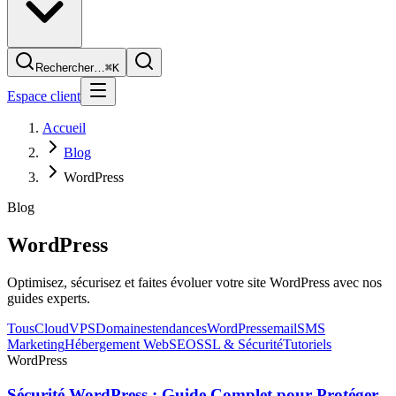
Rechercher…
⌘K
Espace client
Accueil
Blog
WordPress
Blog
WordPress
Optimisez, sécurisez et faites évoluer votre site WordPress avec nos
guides experts.
Tous
Cloud
VPS
Domaines
tendances
WordPress
email
SMS
Marketing
Hébergement Web
SEO
SSL & Sécurité
Tutoriels
WordPress
Sécurité WordPress : Guide Complet pour Protéger