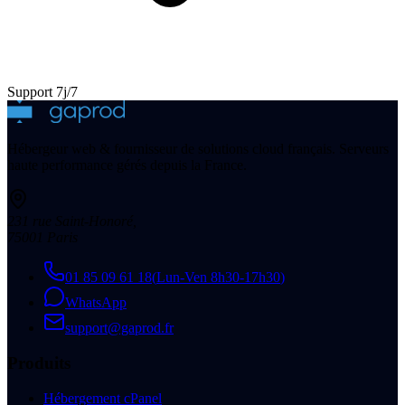
Support 7j/7
Hébergeur web & fournisseur de solutions cloud français. Serveurs
haute performance gérés depuis la France.
231 rue Saint-Honoré
,
75001
Paris
01 85 09 61 18
(
Lun-Ven 8h30-17h30
)
WhatsApp
support@gaprod.fr
Produits
Hébergement cPanel