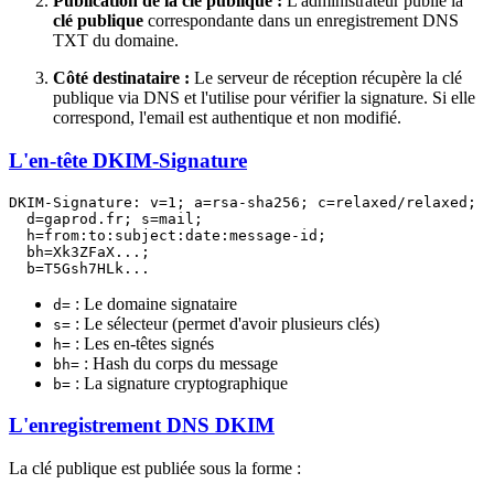
Publication de la clé publique :
L'administrateur publie la
clé publique
correspondante dans un enregistrement DNS
TXT du domaine.
Côté destinataire :
Le serveur de réception récupère la clé
publique via DNS et l'utilise pour vérifier la signature. Si elle
correspond, l'email est authentique et non modifié.
L'en-tête DKIM-Signature
DKIM-Signature: v=1; a=rsa-sha256; c=relaxed/relaxed;

  d=gaprod.fr; s=mail;

  h=from:to:subject:date:message-id;

  bh=Xk3ZFaX...;

: Le domaine signataire
d=
: Le sélecteur (permet d'avoir plusieurs clés)
s=
: Les en-têtes signés
h=
: Hash du corps du message
bh=
: La signature cryptographique
b=
L'enregistrement DNS DKIM
La clé publique est publiée sous la forme :