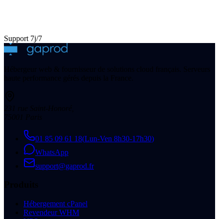
Support 7j/7
Hébergeur web & fournisseur de solutions cloud français. Serveurs
haute performance gérés depuis la France.
231 rue Saint-Honoré
,
75001
Paris
01 85 09 61 18
(
Lun-Ven 8h30-17h30
)
WhatsApp
support@gaprod.fr
Produits
Hébergement cPanel
Revendeur WHM