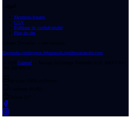
Légal
Mentions légales
CGV
Politique de confidentialité
Plan du site
Groupe Dwenola — nos marques
Dwenola.com
Invesse.fr
ibantools.org
Hexatransfer.com
©
2026
Gaprod
— Marque du
Groupe Dwenola SAS
. SIRET
847
784 568 00010
.
Serveurs 100% en France
Conforme RGPD
Tickets 7j/7