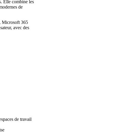
s. Elle combine les
 modernes de
", Microsoft 365
isateur, avec des
spaces de travail
ise