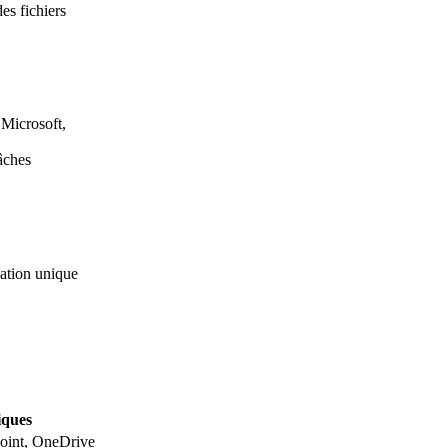
es fichiers
Microsoft,
tâches
cation unique
iques
oint, OneDrive