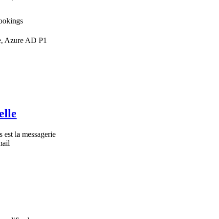
ookings
ne, Azure AD P1
elle
s est la messagerie
mail