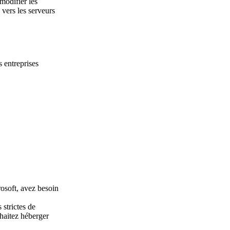
modifier les
ers les serveurs
 entreprises
rosoft, avez besoin
 strictes de
haitez héberger