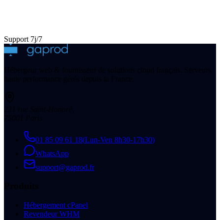
Support 7j/7
Hébergeur web & fournisseur de solutions cloud français. Serveurs
haute performance gérés depuis la France.
231 rue Saint-Honoré
,
75001
Paris
01 85 09 61 18
(
Lun-Ven 8h30-17h30
)
WhatsApp
support@gaprod.fr
Produits
Hébergement cPanel
Revendeur WHM