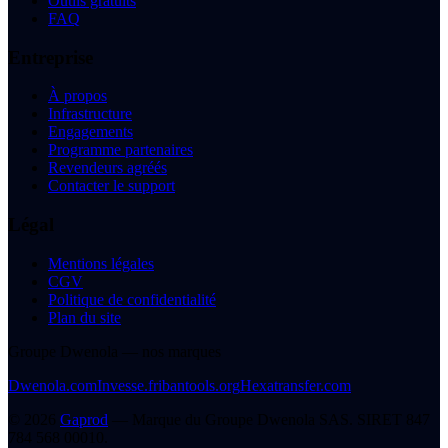
Outils gratuits
FAQ
Entreprise
À propos
Infrastructure
Engagements
Programme partenaires
Revendeurs agréés
Contacter le support
Légal
Mentions légales
CGV
Politique de confidentialité
Plan du site
Groupe Dwenola — nos marques
Dwenola.com
Invesse.fr
ibantools.org
Hexatransfer.com
©
2026
Gaprod
— Marque du
Groupe Dwenola SAS
. SIRET
847
784 568 00010
.